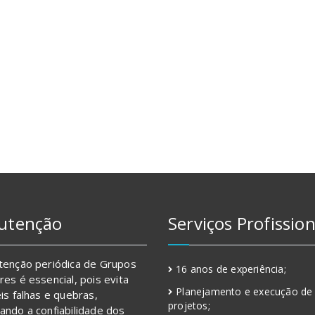
utenção
Serviços Profission
tenção periódica de Grupos
16 anos de experiência;
es é essencial, pois evita
Planejamento e execução de
is falhas e quebras,
projetos;
ndo a confiabilidade dos