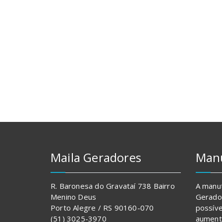
Maila Geradores
Man
R. Baronesa do Gravataí 738 Bairro
A manu
Menino Deus
Gerador
Porto Alegre / RS 90160-070
possíve
(51) 3025-3970
aumenta