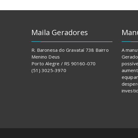
Maila Geradores
Man
R. Baronesa do Gravataí 738 Bairro
A manu
Menino Deus
Gerador
Porto Alegre / RS 90160-070
possíve
(51) 3025-3970
aumenta
equipa
desperd
investi