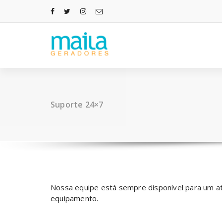
Pular
para
o
conteúdo
Suporte 24×7
Nossa equipe está sempre disponível para um ate
equipamento.