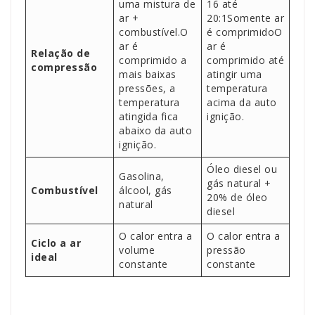
uma mistura de
16 até
ar +
20:1Somente ar
combustível.O
é comprimidoO
ar é
ar é
Relação de
comprimido a
comprimido até
compressão
mais baixas
atingir uma
pressões, a
temperatura
temperatura
acima da auto
atingida fica
ignição.
abaixo da auto
ignição.
Óleo diesel ou
Gasolina,
gás natural +
Combustível
álcool, gás
20% de óleo
natural
diesel
O calor entra a
O calor entra a
Ciclo a ar
volume
pressão
ideal
constante
constante