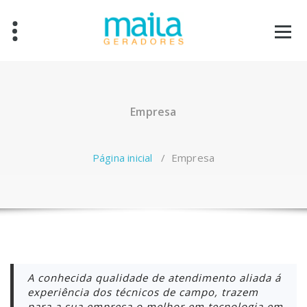
Pular
para
o
conteúdo
Empresa
Página inicial
/
Empresa
A conhecida qualidade de atendimento aliada á
experiência dos técnicos de campo, trazem
para a sua empresa o melhor em tecnologia em